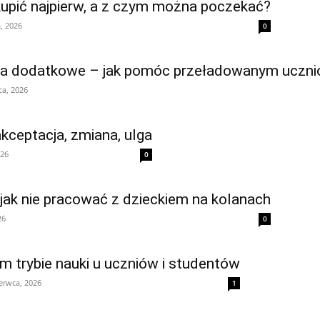
 kupić najpierw, a z czym można poczekać?
, 2026
0
ia dodatkowe – jak pomóc przeładowanym uczn
ca, 2026
kceptacja, zmiana, ulga
026
0
jak nie pracować z dzieckiem na kolanach
26
0
m trybie nauki u uczniów i studentów
erwca, 2026
1