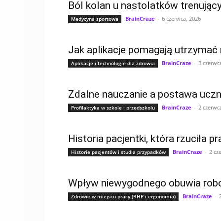
Ból kolan u nastolatków trenujący
BrainCraze
-
6 czerwca, 2026
Medycyna sportowa
Jak aplikacje pomagają utrzymać
BrainCraze
-
3 czerwc
Aplikacje i technologie dla zdrowia
Zdalne nauczanie a postawa uczni
BrainCraze
-
2 czerwc
Profilaktyka w szkole i przedszkolu
Historia pacjentki, która rzuciła 
BrainCraze
-
2 cz
Historie pacjentów i studia przypadków
Wpływ niewygodnego obuwia robo
BrainCraze
-
Zdrowie w miejscu pracy (BHP i ergonomia)