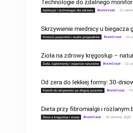
Technologie do zdalnego monitoro
BrainCraze
-
22 czerw
Aplikacje i technologie dla zdrowia
Skrzywienie miednicy u biegacza 
BrainCraze
-
22 c
Historie pacjentów i studia przypadków
Zioła na zdrowy kręgosłup – natu
BrainCraze
-
22 cz
Zioła, suplementy i wsparcie naturalne
Od zera do lekkiej formy: 30-dn
BrainCraze
-
19
Powrót do aktywności po długiej przerwie
Dieta przy fibromialgii i rozlan
BrainCraze
-
18 czerwca, 2026
Dieta a kręgosłup i stawy