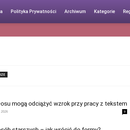
ja
Polityka Prywatności
Archiwum
Kategorie
Re
RZE
łosu mogą odciążyć wzrok przy pracy z tekstem
, 2026
0
 osób starszych – jak wrócić do formy?