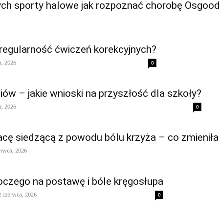
ch sporty halowe jak rozpoznać chorobę Osgooda 
 regularność ćwiczeń korekcyjnych?
a, 2026
0
ów – jakie wnioski na przyszłość dla szkoły?
a, 2026
0
pracę siedzącą z powodu bólu krzyża – co zmieniła 
erwca, 2026
czego na postawę i bóle kręgosłupa
2 czerwca, 2026
0