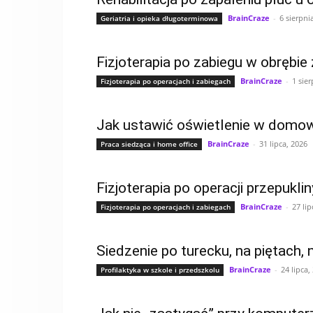
BrainCraze
-
6 sierpni
Geriatria i opieka długoterminowa
Fizjoterapia po zabiegu w obrębi
BrainCraze
-
1 sier
Fizjoterapia po operacjach i zabiegach
Jak ustawić oświetlenie w domowy
BrainCraze
-
31 lipca, 2026
Praca siedząca i home office
Fizjoterapia po operacji przepukl
BrainCraze
-
27 lip
Fizjoterapia po operacjach i zabiegach
Siedzenie po turecku, na piętach, 
BrainCraze
-
24 lipca,
Profilaktyka w szkole i przedszkolu