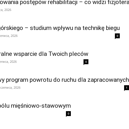
wania postępów rehabilitacji – co widzi fizjoter
ca, 2026
górskiego – studium wpływu na technikę biegu
zerwca, 2026
0
ralne wsparcie dla Twoich pleców
erwca, 2026
0
iowy program powrotu do ruchu dla zapracowanych
 czerwca, 2026
1
ym bólu mięśniowo-stawowym
0