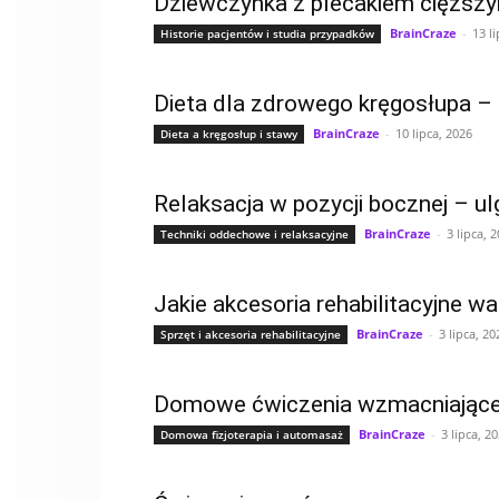
Dziewczynka z plecakiem cięższym 
BrainCraze
-
13 l
Historie pacjentów i studia przypadków
Dieta dla zdrowego kręgosłupa –
BrainCraze
-
10 lipca, 2026
Dieta a kręgosłup i stawy
Relaksacja w pozycji bocznej – ul
BrainCraze
-
3 lipca, 
Techniki oddechowe i relaksacyjne
Jakie akcesoria rehabilitacyjne 
BrainCraze
-
3 lipca, 20
Sprzęt i akcesoria rehabilitacyjne
Domowe ćwiczenia wzmacniające
BrainCraze
-
3 lipca, 2
Domowa fizjoterapia i automasaż