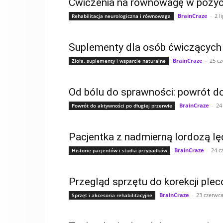
Ćwiczenia na równowagę w pozycj
BrainCraze
-
2 l
Rehabilitacja neurologiczna i równowaga
Suplementy dla osób ćwiczących j
BrainCraze
-
25 cz
Zioła, suplementy i wsparcie naturalne
Od bólu do sprawności: powrót do
BrainCraze
-
24
Powrót do aktywności po długiej przerwie
Pacjentka z nadmierną lordozą lę
BrainCraze
-
24 c
Historie pacjentów i studia przypadków
Przegląd sprzętu do korekcji ple
BrainCraze
-
23 czerwca
Sprzęt i akcesoria rehabilitacyjne