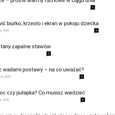
ze – proste alarmy ruchowe w ciągu dnia
0
ić biurko, krzesło i ekran w pokoju dziecka
ca, 2026
0
a stany zapalne stawów
0
 z wadami postawy – na co uważać?
pca, 2026
0
moc czy pułapka? Co musisz wiedzieć
ca, 2026
0