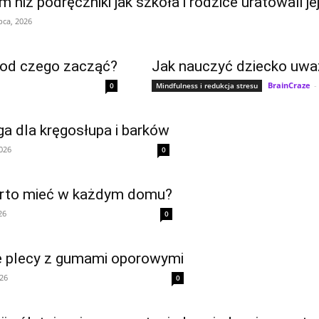
niż podręczniki jak szkoła i rodzice uratowali j
ipca, 2026
 od czego zacząć?
Jak nauczyć dziecko uważ
BrainCraze
-
0
Mindfulness i redukcja stresu
ga dla kręgosłupa i barków
2026
0
warto mieć w każdym domu?
26
0
 plecy z gumami oporowymi
026
0