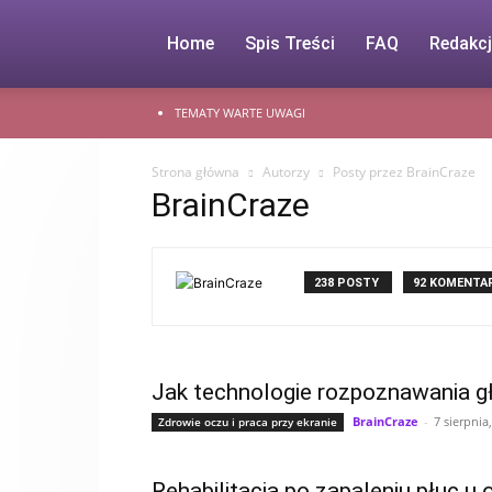
Home
Spis Treści
FAQ
Redakc
TEMATY WARTE UWAGI
Strona główna
Autorzy
Posty przez BrainCraze
BrainCraze
238 POSTY
92 KOMENTA
Jak technologie rozpoznawania g
BrainCraze
-
7 sierpnia
Zdrowie oczu i praca przy ekranie
Rehabilitacja po zapaleniu płuc u