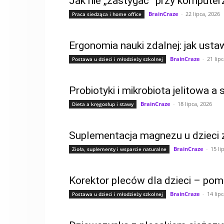
Jak nie „zastygać” przy komputer
BrainCraze
-
22 lipca, 2026
Praca siedząca i home office
Ergonomia nauki zdalnej: jak ustaw
BrainCraze
-
21 lip
Postawa u dzieci i młodzieży szkolnej
Probiotyki i mikrobiota jelitowa 
BrainCraze
-
18 lipca, 2026
Dieta a kręgosłup i stawy
Suplementacja magnezu u dzieci
BrainCraze
-
15 li
Zioła, suplementy i wsparcie naturalne
Korektor pleców dla dzieci – po
BrainCraze
-
14 lip
Postawa u dzieci i młodzieży szkolnej