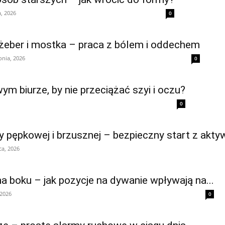
a, 2026
0
e żeber i mostka – praca z bólem i oddechem
pnia, 2026
0
m biurze, by nie przeciążać szyi i oczu?
0
iny pępkowej i brzusznej – bezpieczny start z akt
ca, 2026
na boku – jak pozycje na dywanie wpływają na...
 2026
0