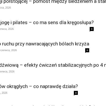
i półstojącej – pomost między siedzeniem a sta
ipca, 2026
ogę i pilates – co ma sens dla kręgosłupa?
erwca, 2026
0
 ruchu przy nawracających bólach krzyża
 czerwca, 2026
0
dźwiową – efekty ćwiczeń stabilizacyjnych po 4 
zerwca, 2026
ców okrągłych – co naprawdę działa?
, 2026
0