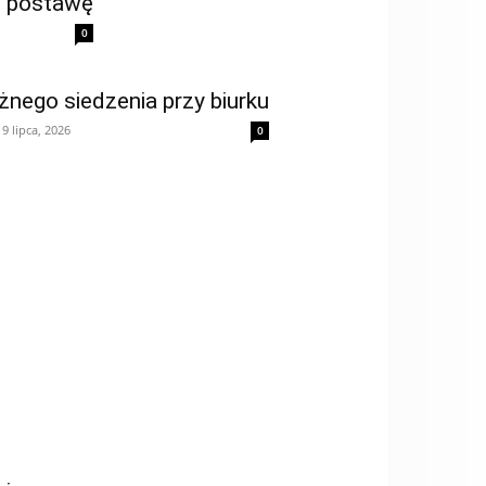
ej postawę
0
nego siedzenia przy biurku
9 lipca, 2026
0