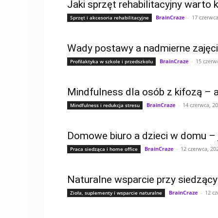
Jaki sprzęt rehabilitacyjny warto
BrainCraze
-
17 czerwca
Sprzęt i akcesoria rehabilitacyjne
Wady postawy a nadmierne zajęc
BrainCraze
-
15 czerw
Profilaktyka w szkole i przedszkolu
Mindfulness dla osób z kifozą – a
BrainCraze
-
14 czerwca, 2
Mindfulness i redukcja stresu
Domowe biuro a dzieci w domu – 
BrainCraze
-
12 czerwca, 20
Praca siedząca i home office
Naturalne wsparcie przy siedzący
BrainCraze
-
12 cz
Zioła, suplementy i wsparcie naturalne