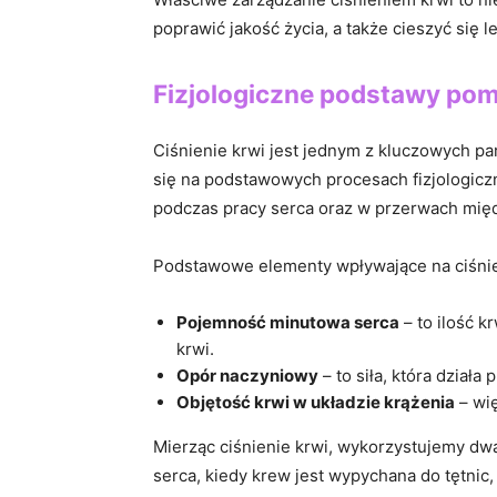
poprawić jakość życia, a także cieszyć‌ się
Fizjologiczne podstawy pomi
Ciśnienie krwi jest jednym z kluczowych pa
się na podstawowych procesach fizjologicznyc
podczas pracy serca oraz w przerwach międ
Podstawowe elementy wpływające na ciśnien
Pojemność minutowa serca
–​ to ilość 
krwi.
Opór naczyniowy
– to siła, która dział
Objętość krwi ⁤w układzie​ krążenia
​– wi
Mierząc ciśnienie⁣ krwi, wykorzystujemy ​d
serca, kiedy krew jest wypychana do‌ tętnic, 