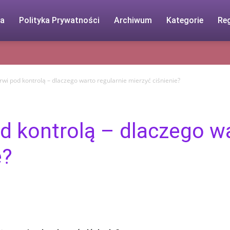
ja
Polityka Prywatności
Archiwum
Kategorie
Re
krwi pod kontrolą – dlaczego warto regularnie mierzyć ciśnienie?
od kontrolą – dlaczego w
e?