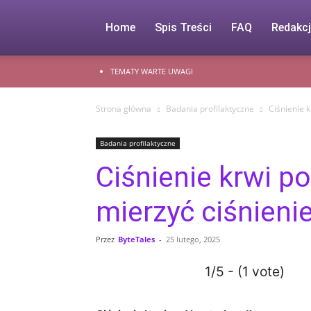
Home
Spis Treści
FAQ
Redakc
TEMATY WARTE UWAGI
Strona główna
Badania profilaktyczne
Ciśnienie 
Badania profilaktyczne
Ciśnienie krwi p
mierzyć ciśnieni
Przez
ByteTales
-
25 lutego, 2025
1/5 - (1 vote)