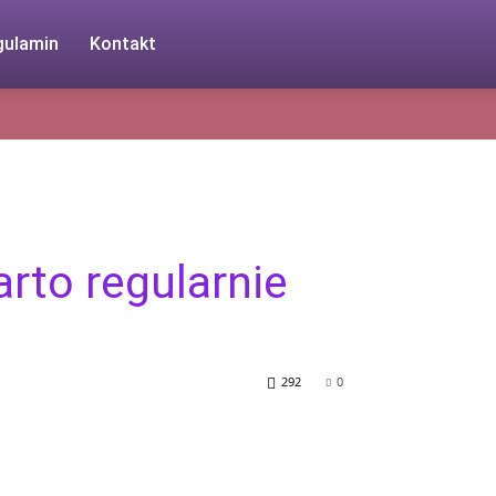
gulamin
Kontakt
arto regularnie
292
0