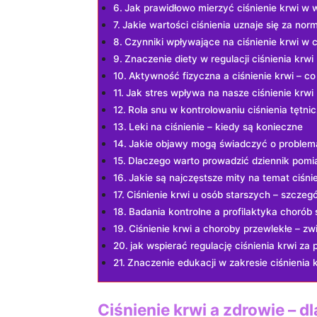
Jak ​prawidłowo mierzyć ciśnienie krwi
Jakie wartości ciśnienia uznaje się za ‍no
Czynniki wpływające na ciśnienie krwi w 
Znaczenie diety w regulacji ciśnienia⁢ krwi
Aktywność fizyczna a ciśnienie krwi – co
Jak stres⁢ wpływa na ‍nasze ciśnienie‍ krwi
Rola snu w kontrolowaniu ciśnienia tętni
Leki na ‌ciśnienie – kiedy są konieczne
Jakie objawy​ mogą świadczyć o problema
Dlaczego warto prowadzić dziennik pomiar
Jakie są najczęstsze ‍mity na temat ciśni
Ciśnienie krwi u osób starszych –⁢ szczeg
Badania kontrolne a profilaktyka choró
Ciśnienie krwi a choroby przewlekłe – z
jak wspierać regulację ciśnienia krwi‍
Znaczenie ⁣edukacji w ​zakresie ciśnienia 
Ciśnienie krwi a zdrowie – ⁤