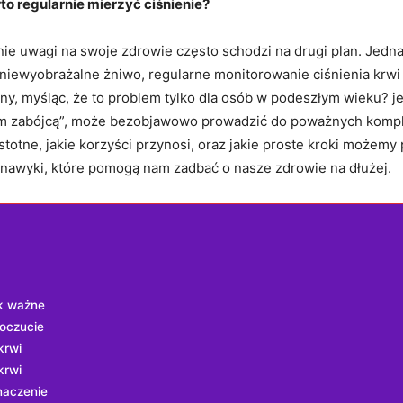
to⁢ regularnie mierzyć ciśnienie?
ie uwagi ⁣na swoje zdrowie często schodzi na drugi plan. Jed
iewyobrażalne żniwo, regularne‍ monitorowanie⁣ ciśnienia krwi zy
, myśląc, że to ⁢problem ⁤tylko dla osób w podeszłym wieku? jeś
m zabójcą”, może‍ bezobjawowo prowadzić ⁤do poważnych komplik
‌istotne, jakie korzyści przynosi, oraz ‍jakie proste kroki możem
nawyki, które pomogą nam zadbać o‍ nasze zdrowie na dłużej.
ak ważne
poczucie
krwi
krwi
naczenie