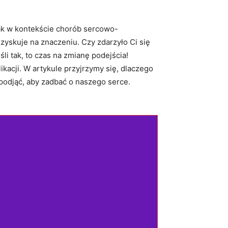
nak w kontekście chorób sercowo-
skuje na⁤ znaczeniu. Czy ‌zdarzyło⁣ Ci się⁢
li tak, to czas na zmianę podejścia!
acji. W artykule przyjrzymy się, dlaczego
y podjąć, aby zadbać o naszego serce.‌