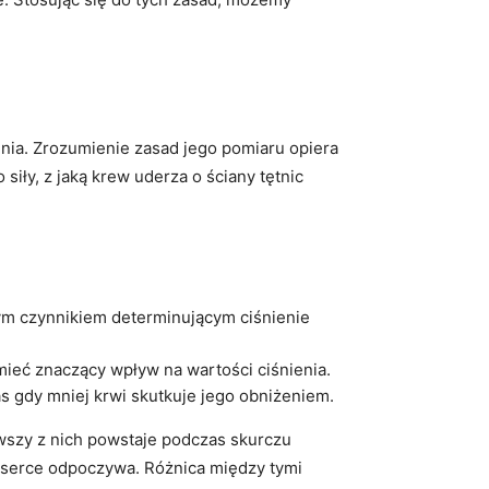
enia. Zrozumienie zasad jego pomiaru opiera
siły, z jaką krew uderza o ściany tętnic
owym czynnikiem ⁤determinującym ciśnienie
ieć znaczący ⁣wpływ ⁣na wartości ciśnienia.
s gdy mniej krwi skutkuje jego obniżeniem.
wszy z‌ nich powstaje podczas skurczu
y serce⁤ odpoczywa. Różnica⁢ między ‌tymi