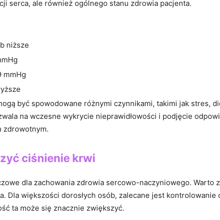
ycji serca, ale również ogólnego stanu zdrowia pacjenta.
b niższe
 mmHg
09 mmHg
wyższe
 mogą być spowodowane różnymi czynnikami, takimi jak stres, di
zwala na wczesne wykrycie nieprawidłowości i podjęcie odpowi
m zdrowotnym.
zyć ciśnienie krwi
uczowe dla zachowania zdrowia sercowo-naczyniowego. ‍Warto zast
a. Dla większości dorosłych osób, ‍zalecane jest kontrolowanie 
ć ta⁢ może się⁤ znacznie zwiększyć.