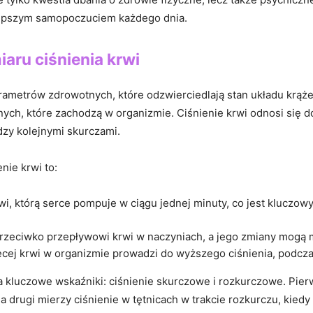
‌ lepszym​ samopoczuciem każdego dnia.
aru ⁤ciśnienia krwi
rametrów zdrowotnych, ​które ‍odzwierciedlają stan układu krąż
h, ⁢które zachodzą w organizmie. Ciśnienie krwi odnosi się⁤ do⁣ 
zy kolejnymi skurczami.
ie ‌krwi to:
​krwi, którą serce pompuje w ciągu jednej‍ minuty, co jest klucz
a przeciwko przepływowi krwi w naczyniach, a jego zmiany mogą m
ęcej krwi w organizmie prowadzi do wyższego ciśnienia, podcza
wa kluczowe wskaźniki: ciśnienie skurczowe i rozkurczowe. ⁤Pier
a ⁣drugi mierzy ciśnienie w tętnicach ⁤w trakcie rozkurczu,‌ kied