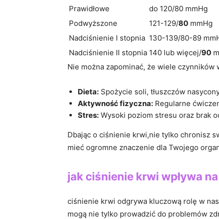
Prawidłowe
do 120/80 mmHg
Podwyższone
121-129/
80
mmHg
Nadciśnienie I stopnia
130-139/80-89 mm
Nadciśnienie II stopnia
140‌ lub ⁣więcej/
90
mm
Nie można zapominać,⁣ że wiele czynników wp
Dieta:
Spożycie soli, tłuszczów nasycon
Aktywność fizyczna:
Regularne ćwiczen
Stres:
Wysoki poziom stresu oraz brak o
Dbając o ‌ciśnienie krwi,nie tylko chronisz 
mieć⁣ ogromne znaczenie dla Twojego orga
jak ciśnienie krwi wpływa ⁢
ciśnienie krwi odgrywa ⁢kluczową rolę w na
mogą‍ nie tylko prowadzić⁢ do problemów ​zd