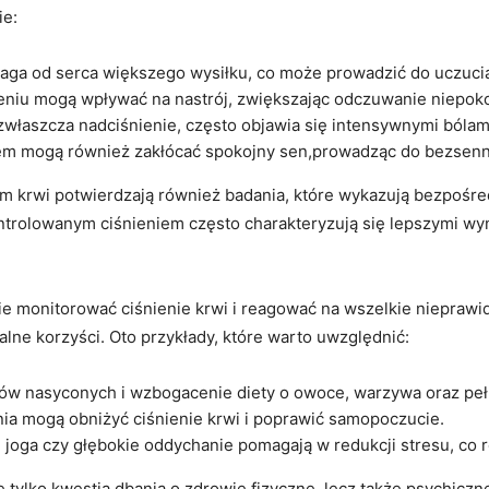
ie:
aga od serca⁤ większego wysiłku, co może prowadzić do uczuci
ieniu⁢ mogą wpływać⁢ na nastrój, zwiększając odczuwanie niepoko
zwłaszcza nadciśnienie, często objawia się intensywnymi bólam
em ​mogą również zakłócać spokojny sen,prowadząc do bezsenno
m⁤ krwi potwierdzają również badania, które wykazują bezpośre
trolowanym ciśnieniem często charakteryzują się lepszymi wy
nie monitorować ciśnienie krwi ⁣i ‌reagować na wszelkie niepraw
ne korzyści.​ Oto ‌przykłady, które warto⁢ uwzględnić:
czów nasyconych i wzbogacenie diety o owoce, warzywa oraz peł
ia mogą obniżyć ciśnienie krwi i poprawić samopoczucie.
, joga czy głębokie​ oddychanie pomagają w redukcji stresu, co 
 tylko kwestia dbania o zdrowie fizyczne, lecz także psychiczn