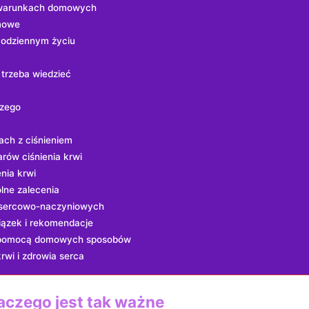
 w warunkach domowych
rmowe
codziennym życiu
 trzeba wiedzieć
czego
ch z‌ ciśnieniem
ów‍ ciśnienia krwi
enia krwi
ólne zalecenia
b sercowo-naczyniowych
wiązek i rekomendacje
 za pomocą domowych sposobów
krwi i zdrowia serca
dlaczego jest tak ważne