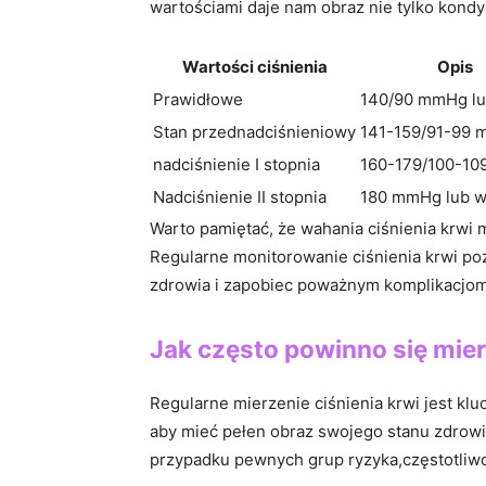
wartościami daje nam ​obraz nie tylko⁢ kond
Wartości ciśnienia
Opis
Prawidłowe
140/90 mmHg lu
Stan przednadciśnieniowy
141-159/91-99
nadciśnienie I stopnia
160-179/100-1
Nadciśnienie II stopnia
180 mmHg lub 
Warto pamiętać,‌ że wahania ciśnienia krwi
Regularne monitorowanie ciśnienia krwi po
zdrowia i zapobiec poważnym ⁢komplikacjo
Jak często powinno się mier
Regularne ‌mierzenie ciśnienia krwi jest kl
aby mieć ⁢pełen obraz‌ swojego stanu zdrowi
przypadku pewnych grup ryzyka,częstotliwoś