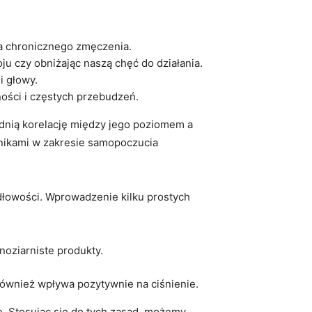
a chronicznego zmęczenia.
ju czy obniżając naszą chęć do⁢ działania.
i głowy.
ści i częstych ​przebudzeń.
dnią korelację między jego⁣ poziomem a
nikami w zakresie samopoczucia
idłowości. Wprowadzenie ​kilku prostych
noziarniste produkty.
również wpływa ‍pozytywnie na ⁢ciśnienie.
e. Stosując się do tych‌ zasad, możemy