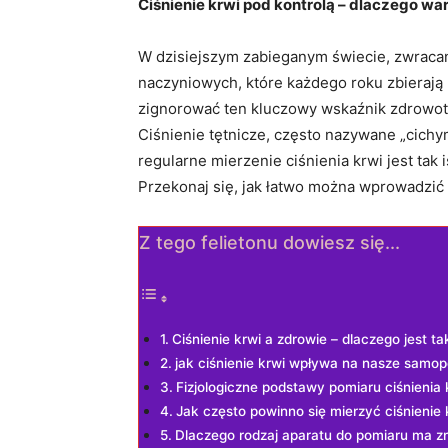
Ciśnienie krwi pod kontrolą – dlaczego war
W dzisiejszym zabieganym świecie, zwracan
naczyniowych, ⁣które każdego roku zbierają n
zignorować ten kluczowy wskaźnik‍ zdrowotny
Ciśnienie tętnicze, często nazywane „cichy
regularne mierzenie ciśnienia krwi jest tak 
Przekonaj się, jak łatwo można wprowadzić 
Z tego felietonu dowiesz się...
Ciśnienie krwi a zdrowie – ⁤dlaczego jest t
jak ciśnienie krwi wpływa ⁢na nasze samo
Fizjologiczne podstawy pomiaru ⁤ciśnienia 
Jak często powinno się mierzyć ciśnienie 
Dlaczego rodzaj ‌aparatu do pomiaru ma z