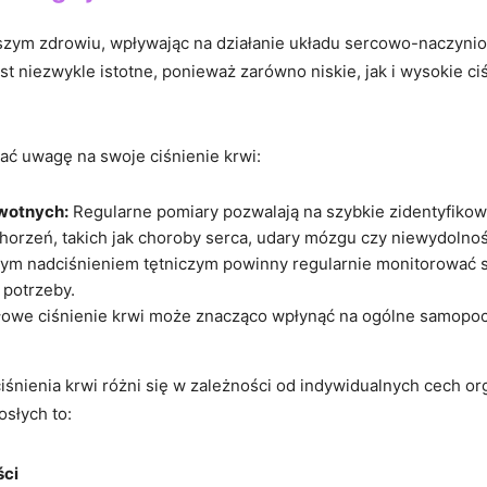
szym ​zdrowiu, wpływając na działanie układu ​sercowo-naczyni
 niezwykle istotne, ponieważ zarówno⁢ niskie, jak⁣ i wysokie c
ać ⁢uwagę na‌ swoje ciśnienie krwi:
wotnych:
Regularne pomiary pozwalają na szybkie zidentyfikow
orzeń, takich jak choroby serca, udary mózgu czy niewydolnoś
ym nadciśnieniem tętniczym powinny regularnie monitorować s
e potrzeby.
owe ciśnienie krwi może znacząco​ wpłynąć na ogólne ⁤samopoczu
ienia⁤ krwi różni​ się ⁣w zależności od indywidualnych cech orga
słych to:
ci