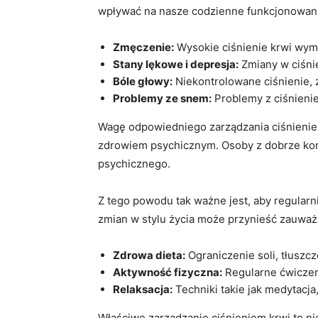
wpływać na nasze codzienne funkcjonowan
Zmęczenie:
Wysokie ciśnienie krwi wym
Stany lękowe‌ i depresja:
⁢Zmiany ‌w ciśn
Bóle głowy:
Niekontrolowane ciśnienie,​ 
Problemy ze snem:
Problemy z ciśnieni
Wagę ​odpowiedniego zarządzania ciśnienie
zdrowiem psychicznym. Osoby z dobrze kon
psychicznego.
Z tego powodu tak⁣ ważne jest, aby‌ regular
zmian w stylu życia może przynieść zauważal
Zdrowa ⁤dieta:
Ograniczenie soli,​ tłusz
Aktywność fizyczna:
Regularne ćwiczen
Relaksacja:
Techniki takie jak medytacja
Właściwe zarządzanie ciśnieniem krwi to nie